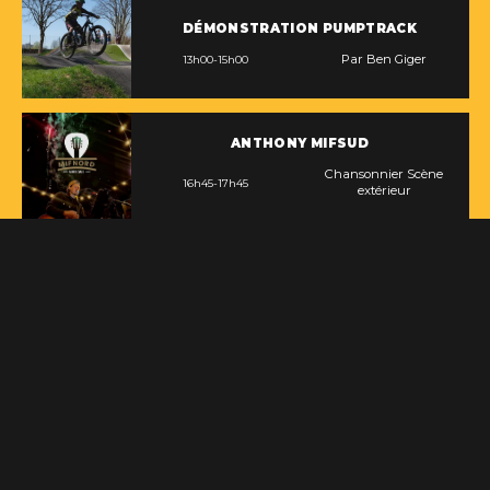
DÉMONSTRATION PUMPTRACK
Par Ben Giger
13h00-15h00
ANTHONY MIFSUD
Chansonnier Scène
16h45-17h45
extérieur
SAMEDI - 30 AOÛT - SOIR
60.00$ / Soirée Souper-Spectacle Méchoui Chinook
25.00$ / Soirée Spectacle prévente
30.00$ / Soirée Spectacle à la porte
ANTHONY MIFSUD
Chansonnier Scène
19h15-20h15
extérieur