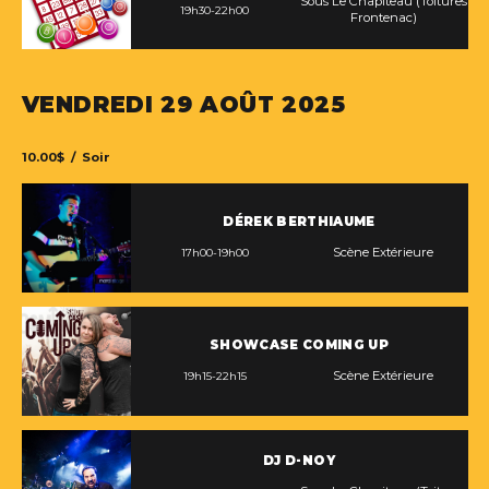
Sous Le Chapiteau (Toitures
19h30-22h00
Frontenac)
VENDREDI 29 AOÛT 2025
10.00$ / Soir
DÉREK BERTHIAUME
Scène Extérieure
17h00-19h00
SHOWCASE COMING UP
Scène Extérieure
19h15-22h15
DJ D-NOY