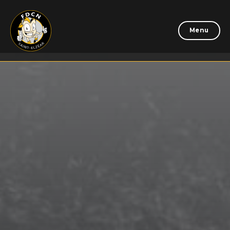
Menu
Accueil
Programmation
Informations
Don
Évènements
Mission
Tournoi de golf
Billets
Tournoi de balle
Show de boucane